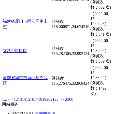
(浏览次
数：862 次)
（2022-06-
15
福建省厦门市同安区南山
经纬度：
15:02:23）
村
118.066871,24.674516
(浏览次
数：841 次)
（2022-06-
15
经纬度：
14:39:05）
玄武骨科医院
115.282365,33.992121
(浏览次
数：589 次)
（2022-06-
15
14:38:55）
河南省周口市鹿邑县玄武
经纬度：
(浏览次
镇
115.276475,33.968424
数：1492
次)
1...
<<
12
13
14
15
16
17
18
19
20
21
22
>>
2300
网站服务
BIGEMAP
卫星地图高清
-