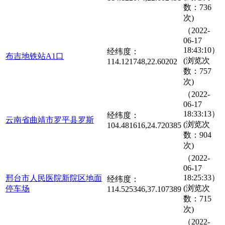
数：736
次)
（2022-
06-17
18:43:10）
经纬度：
布吉地铁站A1口
(浏览次
114.121748,22.60202
数：757
次)
（2022-
06-17
18:33:13）
经纬度：
云南省曲靖市罗平县罗斯
(浏览次
104.481616,24.720385
数：904
次)
（2022-
06-17
18:25:33）
邢台市人民医院新院区地面
经纬度：
(浏览次
停车场
114.525346,37.107389
数：715
次)
（2022-