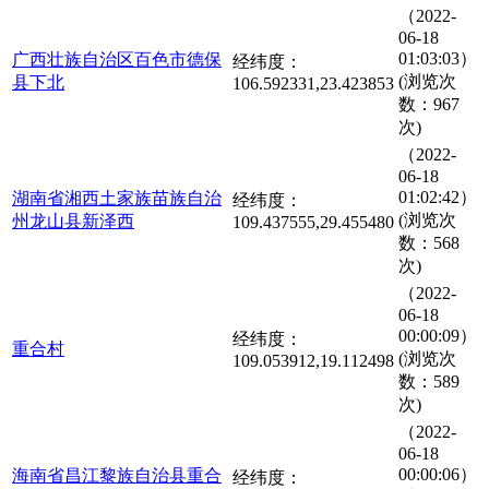
（2022-
06-18
01:03:03）
广西壮族自治区百色市德保
经纬度：
(浏览次
县下北
106.592331,23.423853
数：967
次)
（2022-
06-18
01:02:42）
湖南省湘西土家族苗族自治
经纬度：
(浏览次
州龙山县新泽西
109.437555,29.455480
数：568
次)
（2022-
06-18
00:00:09）
经纬度：
重合村
(浏览次
109.053912,19.112498
数：589
次)
（2022-
06-18
00:00:06）
海南省昌江黎族自治县重合
经纬度：