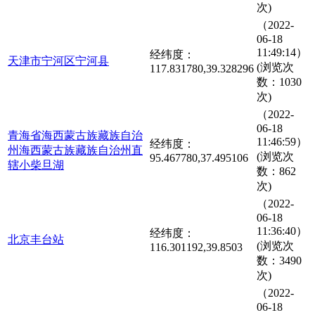
次)
（2022-
06-18
11:49:14）
经纬度：
天津市宁河区宁河县
(浏览次
117.831780,39.328296
数：1030
次)
（2022-
06-18
青海省海西蒙古族藏族自治
11:46:59）
经纬度：
州海西蒙古族藏族自治州直
(浏览次
95.467780,37.495106
辖小柴旦湖
数：862
次)
（2022-
06-18
11:36:40）
经纬度：
北京丰台站
(浏览次
116.301192,39.8503
数：3490
次)
（2022-
06-18