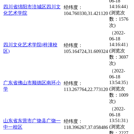
06-18
14:16:44）
四川省绵阳市涪城区四川文
经纬度：
(浏览次
化艺术学院
104.760330,31.421120
数：1576
次)
（2022-
06-18
14:16:41）
四川文化艺术学院(梓潼校
经纬度：
(浏览次
区)
105.164724,31.609324
数：3697
次)
（2022-
06-18
13:54:35）
广东省佛山市顺德区南环小
经纬度：
(浏览次
学
113.267764,22.773120
数：1009
次)
（2022-
06-18
13:51:31）
山东省东营市广饶县广饶一
经纬度：
(浏览次
中一校区
118.396267,37.058486
数：2227