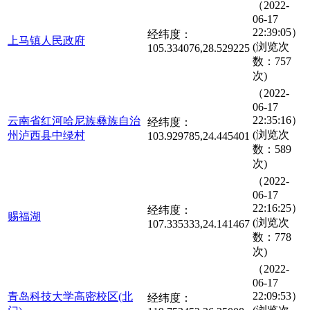
（2022-
06-17
22:39:05）
经纬度：
上马镇人民政府
(浏览次
105.334076,28.529225
数：757
次)
（2022-
06-17
22:35:16）
云南省红河哈尼族彝族自治
经纬度：
(浏览次
州泸西县中绿村
103.929785,24.445401
数：589
次)
（2022-
06-17
22:16:25）
经纬度：
赐福湖
(浏览次
107.335333,24.141467
数：778
次)
（2022-
06-17
22:09:53）
青岛科技大学高密校区(北
经纬度：