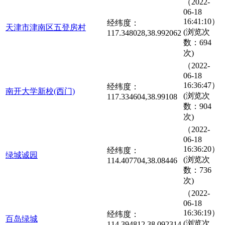
（2022-
06-18
16:41:10）
经纬度：
天津市津南区五登房村
(浏览次
117.348028,38.992062
数：694
次)
（2022-
06-18
16:36:47）
经纬度：
南开大学新校(西门)
(浏览次
117.334604,38.99108
数：904
次)
（2022-
06-18
16:36:20）
经纬度：
绿城诚园
(浏览次
114.407704,38.08446
数：736
次)
（2022-
06-18
16:36:19）
经纬度：
百岛绿城
(浏览次
114.394812,38.092314