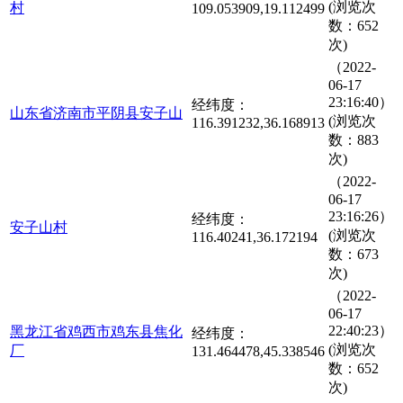
(浏览次
村
109.053909,19.112499
数：652
次)
（2022-
06-17
23:16:40）
经纬度：
山东省济南市平阴县安子山
(浏览次
116.391232,36.168913
数：883
次)
（2022-
06-17
23:16:26）
经纬度：
安子山村
(浏览次
116.40241,36.172194
数：673
次)
（2022-
06-17
22:40:23）
黑龙江省鸡西市鸡东县焦化
经纬度：
(浏览次
厂
131.464478,45.338546
数：652
次)