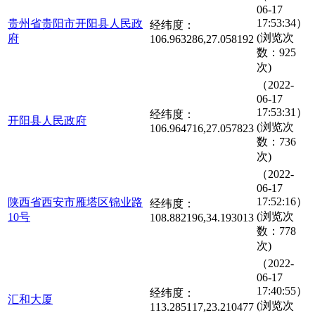
06-17
17:53:34）
贵州省贵阳市开阳县人民政
经纬度：
(浏览次
府
106.963286,27.058192
数：925
次)
（2022-
06-17
17:53:31）
经纬度：
开阳县人民政府
(浏览次
106.964716,27.057823
数：736
次)
（2022-
06-17
17:52:16）
陕西省西安市雁塔区锦业路
经纬度：
(浏览次
10号
108.882196,34.193013
数：778
次)
（2022-
06-17
17:40:55）
经纬度：
汇和大厦
(浏览次
113.285117,23.210477