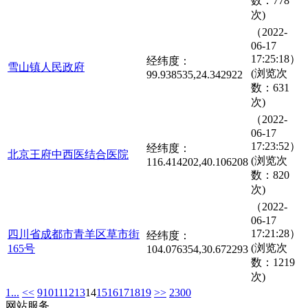
数：778
次)
（2022-
06-17
17:25:18）
经纬度：
雪山镇人民政府
(浏览次
99.938535,24.342922
数：631
次)
（2022-
06-17
17:23:52）
经纬度：
北京王府中西医结合医院
(浏览次
116.414202,40.106208
数：820
次)
（2022-
06-17
17:21:28）
四川省成都市青羊区草市街
经纬度：
(浏览次
165号
104.076354,30.672293
数：1219
次)
1...
<<
9
10
11
12
13
14
15
16
17
18
19
>>
2300
网站服务