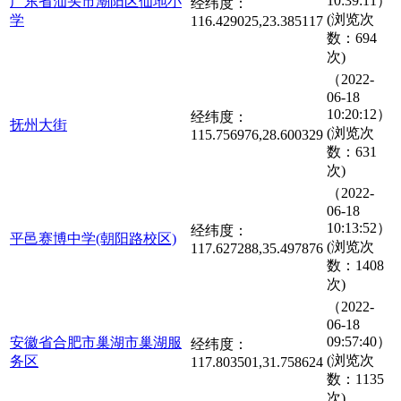
10:39:11）
广东省汕头市潮阳区仙地小
经纬度：
(浏览次
学
116.429025,23.385117
数：694
次)
（2022-
06-18
10:20:12）
经纬度：
抚州大街
(浏览次
115.756976,28.600329
数：631
次)
（2022-
06-18
10:13:52）
经纬度：
平邑赛博中学(朝阳路校区)
(浏览次
117.627288,35.497876
数：1408
次)
（2022-
06-18
09:57:40）
安徽省合肥市巢湖市巢湖服
经纬度：
(浏览次
务区
117.803501,31.758624
数：1135
次)