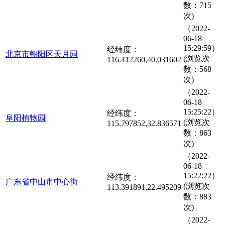
数：715
次)
（2022-
06-18
15:29:59）
经纬度：
北京市朝阳区天月园
(浏览次
116.412260,40.031602
数：568
次)
（2022-
06-18
15:25:22）
经纬度：
阜阳植物园
(浏览次
115.797852,32.836571
数：863
次)
（2022-
06-18
15:22:22）
经纬度：
广东省中山市中心街
(浏览次
113.391891,22.495209
数：883
次)
（2022-