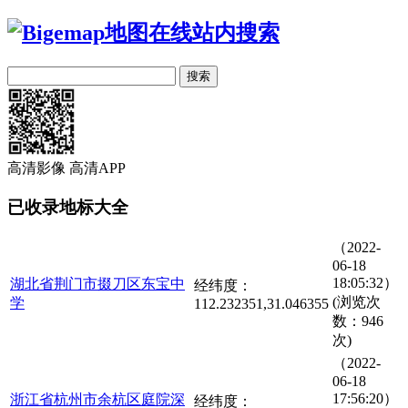
高清影像
高清APP
已收录地标大全
（2022-
06-18
18:05:32）
湖北省荆门市掇刀区东宝中
经纬度：
(浏览次
学
112.232351,31.046355
数：946
次)
（2022-
06-18
17:56:20）
浙江省杭州市余杭区庭院深
经纬度：