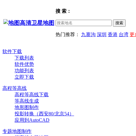
搜 索：
热门推荐：
九寨沟
深圳
香港
台湾
更
软件下载
下载列表
软件优势
功能列表
立即下载
高程等高线
高程等高线下载
等高线生成
地形图制作
投影转换（西安80/北京54）
应用到AutoCAD
专题地图制作