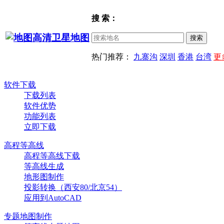
搜 索：
热门推荐：
九寨沟
深圳
香港
台湾
更
软件下载
下载列表
软件优势
功能列表
立即下载
高程等高线
高程等高线下载
等高线生成
地形图制作
投影转换（西安80/北京54）
应用到AutoCAD
专题地图制作