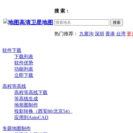
搜 索：
热门推荐：
九寨沟
深圳
香港
台湾
更
软件下载
下载列表
软件优势
功能列表
立即下载
高程等高线
高程等高线下载
等高线生成
地形图制作
投影转换（西安80/北京54）
应用到AutoCAD
专题地图制作