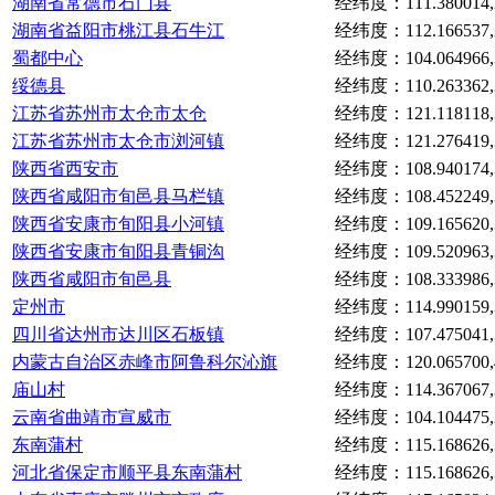
湖南省常德市石门县
经纬度：111.380014,2
湖南省益阳市桃江县石牛江
经纬度：112.166537,2
蜀都中心
经纬度：104.064966,3
绥德县
经纬度：110.263362,3
江苏省苏州市太仓市太仓
经纬度：121.118118,3
江苏省苏州市太仓市浏河镇
经纬度：121.276419,3
陕西省西安市
经纬度：108.940174,3
陕西省咸阳市旬邑县马栏镇
经纬度：108.452249,3
陕西省安康市旬阳县小河镇
经纬度：109.165620,3
陕西省安康市旬阳县青铜沟
经纬度：109.520963,3
陕西省咸阳市旬邑县
经纬度：108.333986,3
定州市
经纬度：114.990159,3
四川省达州市达川区石板镇
经纬度：107.475041,3
内蒙古自治区赤峰市阿鲁科尔沁旗
经纬度：120.065700,4
庙山村
经纬度：114.367067,3
云南省曲靖市宣威市
经纬度：104.104475,2
东南蒲村
经纬度：115.168626,3
河北省保定市顺平县东南蒲村
经纬度：115.168626,3