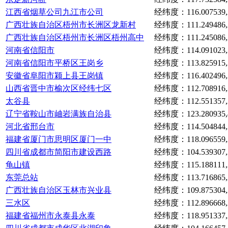
江西省烟草公司九江市公司
经纬度：116.007539,2
广西壮族自治区梧州市长洲区龙新村
经纬度：111.249486,2
广西壮族自治区梧州市长洲区梧州高中
经纬度：111.245086,2
河南省信阳市
经纬度：114.091023,3
河南省信阳市平桥区王岗乡
经纬度：113.825915,3
安徽省阜阳市颍上县王岗镇
经纬度：116.402496,3
山西省晋中市榆次区经纬七区
经纬度：112.708916,3
太谷县
经纬度：112.551357,3
辽宁省鞍山市岫岩满族自治县
经纬度：123.280935,4
河北省邢台市
经纬度：114.504844,3
福建省厦门市思明区厦门一中
经纬度：118.096559,2
四川省成都市简阳市建设西路
经纬度：104.539307,3
龟山镇
经纬度：115.188111,3
东莞总站
经纬度：113.716865,2
广西壮族自治区玉林市兴业县
经纬度：109.875304,2
三水区
经纬度：112.896668,2
福建省福州市永泰县永泰
经纬度：118.951337,2