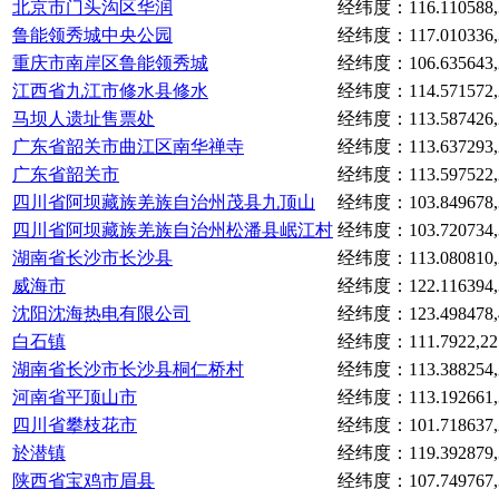
北京市门头沟区华润
经纬度：116.110588,3
鲁能领秀城中央公园
经纬度：117.010336,3
重庆市南岸区鲁能领秀城
经纬度：106.635643,2
江西省九江市修水县修水
经纬度：114.571572,2
马坝人遗址售票处
经纬度：113.587426,2
广东省韶关市曲江区南华禅寺
经纬度：113.637293,2
广东省韶关市
经纬度：113.597522,2
四川省阿坝藏族羌族自治州茂县九顶山
经纬度：103.849678,3
四川省阿坝藏族羌族自治州松潘县岷江村
经纬度：103.720734,3
湖南省长沙市长沙县
经纬度：113.080810,2
威海市
经纬度：122.116394,3
沈阳沈海热电有限公司
经纬度：123.498478,4
白石镇
经纬度：111.7922,22.
湖南省长沙市长沙县桐仁桥村
经纬度：113.388254,2
河南省平顶山市
经纬度：113.192661,3
四川省攀枝花市
经纬度：101.718637,2
於潜镇
经纬度：119.392879,3
陕西省宝鸡市眉县
经纬度：107.749767,3