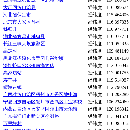
四川省成都市成华区北湖印象
经纬度：104.166457,3
大厂回族自治县
经纬度：116.989574,3
河北省保定市
经纬度：115.464806,3
北京市大兴区孙村
经纬度：116.397835,3
秭归县
经纬度：110.977711,3
湖北省宜昌市秭归县
经纬度：110.977711,3
长江三峡大坝旅游区
经纬度：111.052838,3
高定村
经纬度：109.481149,2
黑龙江省绥化市青冈县兴华镇
经纬度：126.187150,4
深圳蛇口希尔顿南海酒店
经纬度：113.916042,2
高家坊站
经纬度：113.001755,2
寿宁县
经纬度：119.514987,2
靖港古镇
经纬度：112.790291,2
广西壮族自治区梧州市万秀区地中海
经纬度：111.293289,2
宁夏回族自治区银川市金凤区工业学校
经纬度：106.234060,3
内蒙古自治区兴安盟阿尔山市天池镇
经纬度：120.196342,4
广东省江门市新会区今洲路
经纬度：113.041671,2
五里坪村
经纬度：110.985012,2