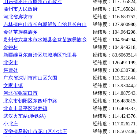
山东省枣庄市滕州市市政府
经纬度：117.165824,3
滕州市人民政府
经纬度：117.165824,3
河北省廊坊市
经纬度：116.683752,3
吉林省白山市长白朝鲜族自治县长白山
经纬度：127.900980,4
金盆苗族彝族乡
经纬度：104.964298,2
贵州省六盘水市水城县金盆苗族彝族乡
经纬度：104.964294,2
金钟村
经纬度：104.949218,2
新疆维吾尔自治区塔城地区托里县
经纬度：83.606951,45
北安市
经纬度：126.491199,4
售票处
经纬度：120.630738,3
广东省深圳市南山区兴围
经纬度：113.921844,2
文家市镇
经纬度：113.93044,28
河北省张家口市
经纬度：114.887543,4
北京市朝阳区东四环中路
经纬度：116.489815,3
北京市昌平区兴寿镇
经纬度：116.409337,4
武汉火车站(地铁站)
经纬度：114.424376,3
小北庄
经纬度：117.026271,3
安徽省马鞍山市花山区小北庄
经纬度：118.507446,3