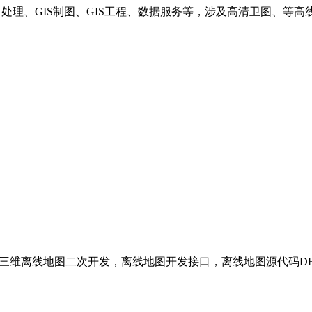
理、GIS制图、GIS工程、数据服务等，涉及高清卫图、等高线、支
环境以及三维离线地图二次开发，离线地图开发接口，离线地图源代码D