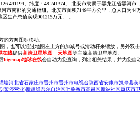
6.491199、纬度：48.241374。 北安市隶属于黑龙江省黑河
59公里，是黑河市南部的交通枢纽。北安市面积7149平方公里，总人口为
生产总值实现901215万元。 。
上方的方向图标移动。
小地图，也可以通过地图左上方的加减号或滑动杆来缩放，另外双
地球在线
提供
高清卫星地图
，
天地图
等主流高清卫星地图。
后
bigemap地球在线
会自动为您查询，列出相关结果，并为您自
璜塘
河北省石家庄市晋州市晋州市电视台
陕西省安康市岚皋县芙
(暂停营业)
新疆维吾尔自治区吐鲁番市高昌区新站社区
重庆市