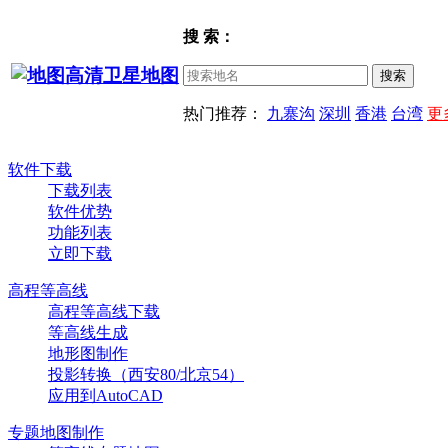
搜 索：
热门推荐：
九寨沟
深圳
香港
台湾
更
软件下载
下载列表
软件优势
功能列表
立即下载
高程等高线
高程等高线下载
等高线生成
地形图制作
投影转换（西安80/北京54）
应用到AutoCAD
专题地图制作