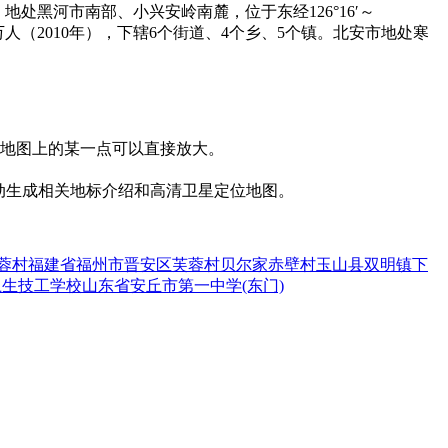
市，地处黑河市南部、小兴安岭南麓，位于东经126°16′～
44万人（2010年），下辖6个街道、4个乡、5个镇。北安市地处寒
击地图上的某一点可以直接放大。
动生成相关地标介绍和高清卫星定位地图。
蓉村
福建省福州市晋安区芙蓉村
贝尔家
赤壁村
玉山县双明镇下
卫生技工学校
山东省安丘市第一中学(东门)