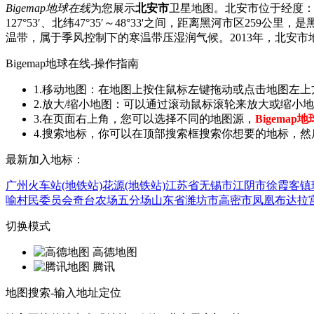
Bigemap地球在线
为您展示
北安市
卫星地图。北安市位于经度：12
127°53′、北纬47°35′～48°33'之间，距离黑河市区2
温带，属于季风控制下的寒温带压湿润气候。2013年，北安市地区
Bigemap地球在线-操作指南
1.移动地图：在地图上按住鼠标左键拖动或点击地图左
2.放大/缩小地图：可以通过滚动鼠标滚轮来放大或缩
3.在页面右上角，您可以选择不同的地图源，
Bigemap
4.搜索地标，你可以在顶部搜索框搜索你想要的地标，然
最新加入地标：
广州火车站(地铁站)
花源(地铁站)
江苏省无锡市江阴市徐霞客镇
喻村民委员会
奇台农场五分场
山东省潍坊市高密市凤凰
布达拉宫
切换模式
高德地图
腾讯
地图搜索-输入地址定位