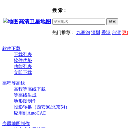
搜 索：
热门推荐：
九寨沟
深圳
香港
台湾
更
软件下载
下载列表
软件优势
功能列表
立即下载
高程等高线
高程等高线下载
等高线生成
地形图制作
投影转换（西安80/北京54）
应用到AutoCAD
专题地图制作