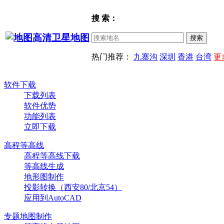
搜 索：
热门推荐：
九寨沟
深圳
香港
台湾
更
软件下载
下载列表
软件优势
功能列表
立即下载
高程等高线
高程等高线下载
等高线生成
地形图制作
投影转换（西安80/北京54）
应用到AutoCAD
专题地图制作