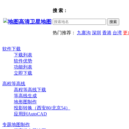
搜 索：
热门推荐：
九寨沟
深圳
香港
台湾
更
软件下载
下载列表
软件优势
功能列表
立即下载
高程等高线
高程等高线下载
等高线生成
地形图制作
投影转换（西安80/北京54）
应用到AutoCAD
专题地图制作