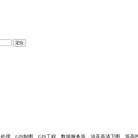
定位
理、GIS制图、GIS工程、数据服务等，涉及高清卫图、等高线、支