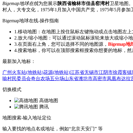
Bigemap地球在线
为您展示
陕西省榆林市佳县窑湾村
卫星地图。陕
村人，大专文化，1975年1月加入中国共产党，1975年5月
Bigemap地球在线-操作指南
1.移动地图：在地图上按住鼠标左键拖动或点击地图左
2.放大/缩小地图：可以通过滚动鼠标滚轮来放大或缩
3.在页面右上角，您可以选择不同的地图源，
Bigemap
4.搜索地标，你可以在顶部搜索框搜索你想要的地标，然
最新加入地标：
广州火车站(地铁站)
花源(地铁站)
江苏省无锡市江阴市徐霞客镇
喻村民委员会
奇台农场五分场
山东省潍坊市高密市凤凰
布达拉宫
切换模式
高德地图
腾讯
地图搜索-输入地址定位
输入要找的地点名或地址，例如“北京天安门” 等