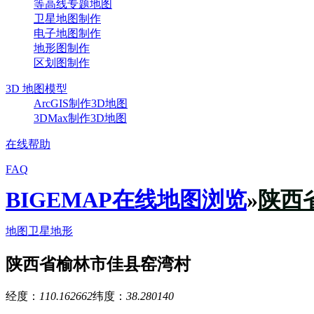
等高线专题地图
卫星地图制作
电子地图制作
地形图制作
区划图制作
3D 地图模型
ArcGIS制作3D地图
3DMax制作3D地图
在线帮助
FAQ
BIGEMAP在线地图浏览
»
陕西
地图
卫星
地形
陕西省榆林市佳县窑湾村
经度：
110.162662
纬度：
38.280140