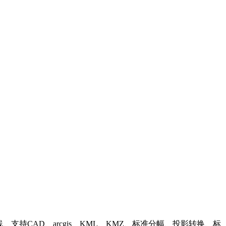
持CAD、arcgis、KML、KMZ、标准分幅、投影转换、标