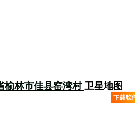
省榆林市佳县窑湾村
卫星地图