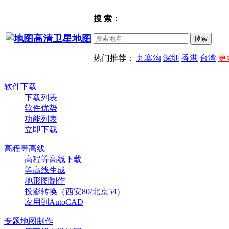
搜 索：
热门推荐：
九寨沟
深圳
香港
台湾
更
软件下载
下载列表
软件优势
功能列表
立即下载
高程等高线
高程等高线下载
等高线生成
地形图制作
投影转换（西安80/北京54）
应用到AutoCAD
专题地图制作