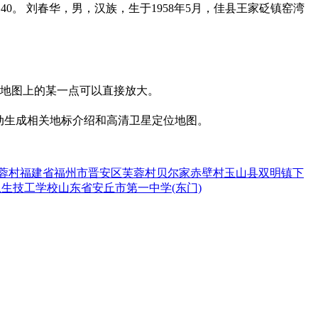
0140。 刘春华，男，汉族，生于1958年5月，佳县王家砭镇窑湾
击地图上的某一点可以直接放大。
动生成相关地标介绍和高清卫星定位地图。
蓉村
福建省福州市晋安区芙蓉村
贝尔家
赤壁村
玉山县双明镇下
卫生技工学校
山东省安丘市第一中学(东门)