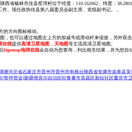
西省榆林市佳县窑湾村位于经度：110.162662、纬度：38.28
参加工作。现任政协佳县第八届委员会副主席、党组副书记。 。
上方的方向图标移动。
小地图，也可以通过地图左上方的加减号或滑动杆来缩放，另外双
地球在线
提供
高清卫星地图
，
天地图
等主流高清卫星地图。
后
bigemap地球在线
会自动为您查询，列出相关结果，并为您自
璜塘
河北省石家庄市晋州市晋州市电视台
陕西省安康市岚皋县芙
(暂停营业)
新疆维吾尔自治区吐鲁番市高昌区新站社区
重庆市