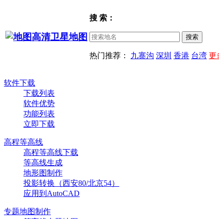
搜 索：
热门推荐：
九寨沟
深圳
香港
台湾
更
软件下载
下载列表
软件优势
功能列表
立即下载
高程等高线
高程等高线下载
等高线生成
地形图制作
投影转换（西安80/北京54）
应用到AutoCAD
专题地图制作