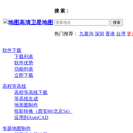
搜 索：
热门推荐：
九寨沟
深圳
香港
台湾
更
软件下载
下载列表
软件优势
功能列表
立即下载
高程等高线
高程等高线下载
等高线生成
地形图制作
投影转换（西安80/北京54）
应用到AutoCAD
专题地图制作