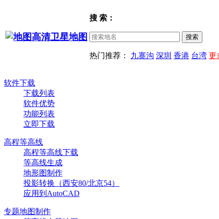
搜 索：
热门推荐：
九寨沟
深圳
香港
台湾
更
软件下载
下载列表
软件优势
功能列表
立即下载
高程等高线
高程等高线下载
等高线生成
地形图制作
投影转换（西安80/北京54）
应用到AutoCAD
专题地图制作