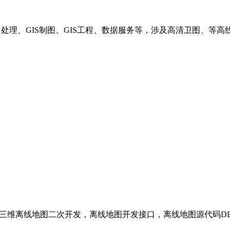
理、GIS制图、GIS工程、数据服务等，涉及高清卫图、等高线、支
环境以及三维离线地图二次开发，离线地图开发接口，离线地图源代码D