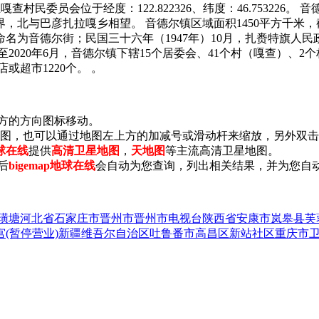
查村民委员会位于经度：122.822326、纬度：46.7532
巴彦扎拉嘎乡相望。 音德尔镇区域面积1450平方千米，截至20
为音德尔街；民国三十六年（1947年）10月，扎赉特旗人民
2020年6月，音德尔镇下辖15个居委会、41个村（嘎查）、2个
店或超市1220个。 。
上方的方向图标移动。
小地图，也可以通过地图左上方的加减号或滑动杆来缩放，另外双
地球在线
提供
高清卫星地图
，
天地图
等主流高清卫星地图。
后
bigemap地球在线
会自动为您查询，列出相关结果，并为您自
璜塘
河北省石家庄市晋州市晋州市电视台
陕西省安康市岚皋县芙
(暂停营业)
新疆维吾尔自治区吐鲁番市高昌区新站社区
重庆市