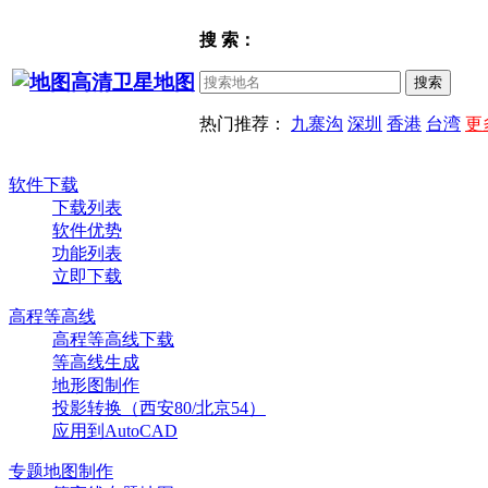
搜 索：
热门推荐：
九寨沟
深圳
香港
台湾
更
软件下载
下载列表
软件优势
功能列表
立即下载
高程等高线
高程等高线下载
等高线生成
地形图制作
投影转换（西安80/北京54）
应用到AutoCAD
专题地图制作