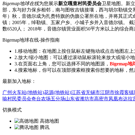
Bigemap地球在线
为您展示
新立嘎查村民委员会
卫星地图。新立嘎
部，东与好力保乡相邻，南与图牧吉镇接壤，西与胡尔勒镇交界，北与
年）秋，音德尔成为扎赉特旗的伪旗公署所在地，并将其正式命名
镇；2005年，绰勒镇、五家户乡、小城子乡并入音德尔镇。 截至
数6520人； 2018年，音德尔镇营业面积50平方米以上的综合商
Bigemap地球在线-操作指南
1.移动地图：在地图上按住鼠标左键拖动或点击地图左
2.放大/缩小地图：可以通过滚动鼠标滚轮来放大或缩
3.在页面右上角，您可以选择不同的地图源，
Bigemap
4.搜索地标，你可以在顶部搜索框搜索你想要的地标，然
最新加入地标：
广州火车站(地铁站)
花源(地铁站)
江苏省无锡市江阴市徐霞客镇
喻村民委员会
奇台农场五分场
山东省潍坊市高密市凤凰
布达拉宫
切换模式
高德地图
腾讯