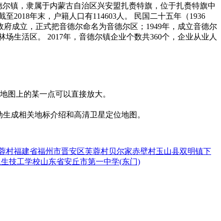
26。 音德尔镇，隶属于内蒙古自治区兴安盟扎赉特旗，位于扎赉特旗中
18年末，户籍人口有114603人。 民国二十五年（1936
政府成立，正式把音德尔命名为音德尔区；1949年，成立音德尔
林场生活区。 2017年，音德尔镇企业个数共360个，企业从业人
击地图上的某一点可以直接放大。
动生成相关地标介绍和高清卫星定位地图。
蓉村
福建省福州市晋安区芙蓉村
贝尔家
赤壁村
玉山县双明镇下
卫生技工学校
山东省安丘市第一中学(东门)