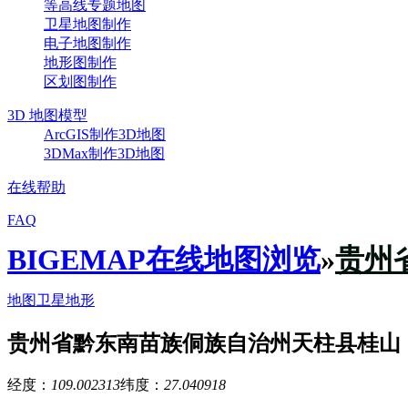
等高线专题地图
卫星地图制作
电子地图制作
地形图制作
区划图制作
3D 地图模型
ArcGIS制作3D地图
3DMax制作3D地图
在线帮助
FAQ
BIGEMAP在线地图浏览
»
贵州
地图
卫星
地形
贵州省黔东南苗族侗族自治州天柱县桂山
经度：
109.002313
纬度：
27.040918