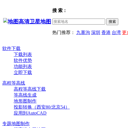
搜 索：
热门推荐：
九寨沟
深圳
香港
台湾
更
软件下载
下载列表
软件优势
功能列表
立即下载
高程等高线
高程等高线下载
等高线生成
地形图制作
投影转换（西安80/北京54）
应用到AutoCAD
专题地图制作