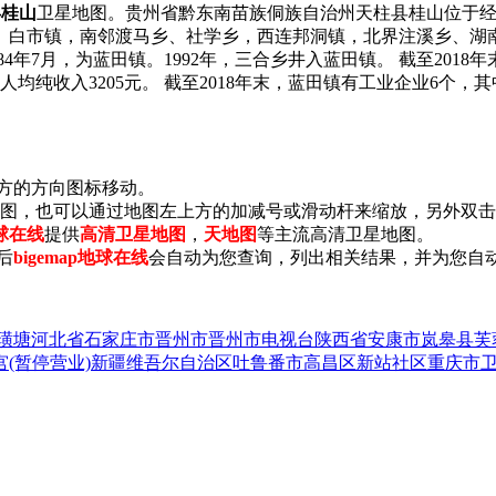
县桂山
卫星地图。贵州省黔东南苗族侗族自治州天柱县桂山位于经度：109
、白市镇，南邻渡马乡、社学乡，西连邦洞镇，北界注溪乡、湖
984年7月，为蓝田镇。1992年，三合乡井入蓝田镇。 截至2018年
民人均纯收入3205元。 截至2018年末，蓝田镇有工业企业6个
上方的方向图标移动。
小地图，也可以通过地图左上方的加减号或滑动杆来缩放，另外双
地球在线
提供
高清卫星地图
，
天地图
等主流高清卫星地图。
后
bigemap地球在线
会自动为您查询，列出相关结果，并为您自
璜塘
河北省石家庄市晋州市晋州市电视台
陕西省安康市岚皋县芙
(暂停营业)
新疆维吾尔自治区吐鲁番市高昌区新站社区
重庆市