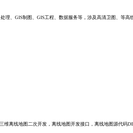
理、GIS制图、GIS工程、数据服务等，涉及高清卫图、等高线、支
环境以及三维离线地图二次开发，离线地图开发接口，离线地图源代码D