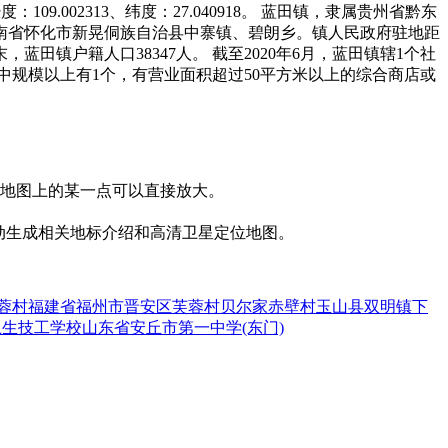
.002313、纬度：27.040918。 蓝田镇，隶属贵州省黔东
南省怀化市新晃侗族自治县中寨镇、碧朗乡。镇人民政府驻地距
末，蓝田镇户籍人口38347人。 截至2020年6月，蓝田镇辖1个社
，其中规模以上有1个，有营业面积超过50平方米以上的综合商店或
击地图上的某一点可以直接放大。
动生成相关地标介绍和高清卫星定位地图。
蓉村
福建省福州市晋安区芙蓉村
贝尔家
赤壁村
玉山县双明镇下
卫生技工学校
山东省安丘市第一中学(东门)