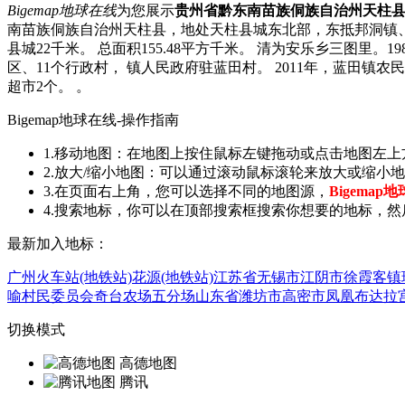
Bigemap地球在线
为您展示
贵州省黔东南苗族侗族自治州天柱
南苗族侗族自治州天柱县，地处天柱县城东北部，东抵邦洞镇
县城22千米。 总面积155.48平方千米。 清为安乐乡三图里。1
区、11个行政村， 镇人民政府驻蓝田村。 2011年，蓝田镇农
超市2个。 。
Bigemap地球在线-操作指南
1.移动地图：在地图上按住鼠标左键拖动或点击地图左
2.放大/缩小地图：可以通过滚动鼠标滚轮来放大或缩
3.在页面右上角，您可以选择不同的地图源，
Bigemap
4.搜索地标，你可以在顶部搜索框搜索你想要的地标，然
最新加入地标：
广州火车站(地铁站)
花源(地铁站)
江苏省无锡市江阴市徐霞客镇
喻村民委员会
奇台农场五分场
山东省潍坊市高密市凤凰
布达拉宫
切换模式
高德地图
腾讯